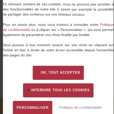
Travaillez enfin dans une entreprise qui partage vos
En refusant certains de ces cookies, vous ne pourrez pas accéder à
valeurs et au sein de laquelle vous pourrez vous
des fonctionnalités de notre site à savoir par exemple la possibilité
épanouir.
de partager des contenus sur vos réseaux sociaux.
Pour en savoir plus, nous vous invitons à consulter notre
Politique
de confidentialité
ou à cliquer sur « Personnaliser », qui vous permet
également de paramétrer vos choix finalité par finalité.
Vous pouvez à tout moment revenir sur vos choix en cliquant sur
Une proximité de tous les instants
l’icône en bas à droite de votre écran accessible depuis l’ensemble
des pages du site.
Nous tissons des liens forts avec nos candidats et
nos entreprises clientes : cette proximité est notre
plus grande force.
OK, TOUT ACCEPTER
INTERDIRE TOUS LES COOKIES
Politique de confidentialité
PERSONNALISER
Nos valeurs à travers vos mots