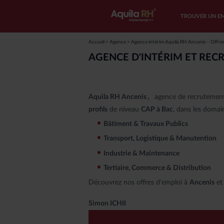
TROUVER UN E
Accueil
>
Agence
>
Agence intérim Aquila RH Ancenis – Offre
TROUVER 
CHOISIR 
NOS AGEN
AGENCE D'INTÉRIM ET REC
Toutes nos off
Notre accom
Trouvez votre
Offres d’emplo
Nos valeurs
Toutes les age
,
Aquila RH Ancenis
agence de recruteme
Offres d’empl
L’intérim ave
Aquila RH
profils
de niveau
CAP à Bac
, dans les domai
Offres d’empl
Qui sommes 
Bâtiment & Travaux Publics
Candidature 
Transport, Logistique & Manutention
Devenez franc
Industrie & Maintenance
Tertiaire, Commerce & Distribution
Découvrez nos offres d'emploi à
Ancenis
et
Simon ICHII