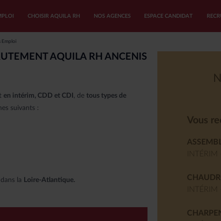
MPLOI
CHOISIR AQUILA RH
NOS AGENCES
ESPACE CANDIDAT
RECR
s Emploi
UN EMPLOI
AQUILA RH
CES
RUTEMENT AQUILA RH ANCENIS
res d’emploi
pagnement
 agence Aquila RH
N
i en interim
nces d’intérim et de recrutement
nt
oi en CDD
c Aquila RH
en intérim, CDD et CDI
, de
tous types de
nes suivants :
oi en CDI
nous
Vous re
spontanée
ASSEMB
hisé
INTÉRIM 
CHAUDR
 dans la
Loire-Atlantique.
INTÉRIM 
CHARPEN