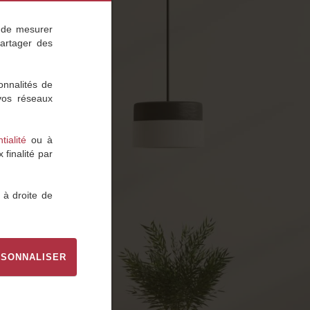
t de mesurer
partager des
onnalités de
 vos réseaux
tialité
ou à
finalité par
 à droite de
SONNALISER