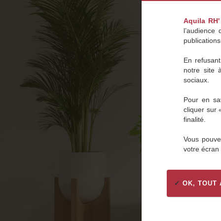
Aquila RH'
l’audience 
publications
En refusant
notre site 
sociaux.
Pour en sav
cliquer sur
finalité.
Vous pouvez
votre écran
OK, TOUT