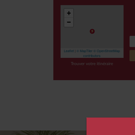
+
−
Leaflet
|
© MapTiler
© OpenStreetMap
contributors
Trouver votre itinéraire