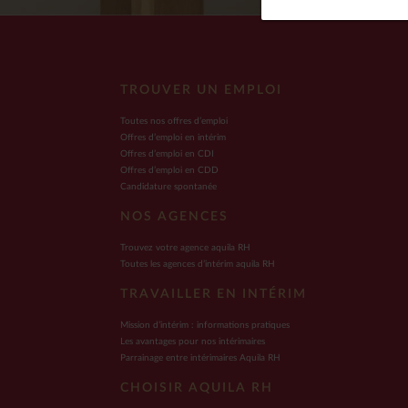
TROUVER UN EMPLOI
Toutes nos offres d’emploi
Offres d’emploi en intérim
Offres d’emploi en CDI
Offres d’emploi en CDD
Candidature spontanée
NOS AGENCES
Trouvez votre agence aquila RH
Toutes les agences d’intérim aquila RH
TRAVAILLER EN INTÉRIM
Mission d’intérim : informations pratiques
Les avantages pour nos intérimaires
Parrainage entre intérimaires Aquila RH
CHOISIR AQUILA RH