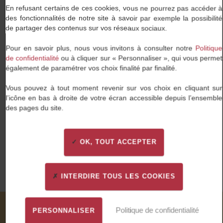
Travaillez enfin dans une entreprise qui partage vos
En refusant certains de ces cookies, vous ne pourrez pas accéder à
valeurs et au sein de laquelle vous pourrez vous
des fonctionnalités de notre site à savoir par exemple la possibilité
épanouir.
de partager des contenus sur vos réseaux sociaux.
Pour en savoir plus, nous vous invitons à consulter notre
Politique
de confidentialité
ou à cliquer sur « Personnaliser », qui vous permet
également de paramétrer vos choix finalité par finalité.
Vous pouvez à tout moment revenir sur vos choix en cliquant sur
Une proximité de tous les instants
l’icône en bas à droite de votre écran accessible depuis l’ensemble
des pages du site.
Nous tissons des liens forts avec nos candidats et
nos entreprises clientes : cette proximité est notre
plus grande force.
OK, TOUT ACCEPTER
INTERDIRE TOUS LES COOKIES
Politique de confidentialité
PERSONNALISER
Nos valeurs à travers vos mots